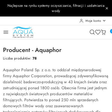
Przejdź do treści głównej
Przejdź do wyszukiwarki
Przejdź do moje konto
Przejdź do menu głównego
Przejdź do stopki
Najlepsze na rynku systemy oczyszczania, filtracji i uzdatniania
wody
Moje konto
Producent - Aquaphor
Liczba produktów:
78
Aquaphor Poland Sp. z o.o. to oddział międzynarodowej
firmy Aquaphor Corporation, prowadzącej zdywersyfikowaną
działalność badawczo-produkcyjną w 43 krajach świata oraz
zatrudniającej ponad 1800 osób. Obecnie firma jest jednym
z największych światowych producentów materiałów
filtrujących. Potwierdza to ponad 250 mln sprzedanych
domowych filtrów wody oraz zaawansowanych
technologicznie systemów filtrujących dedykowanych dla