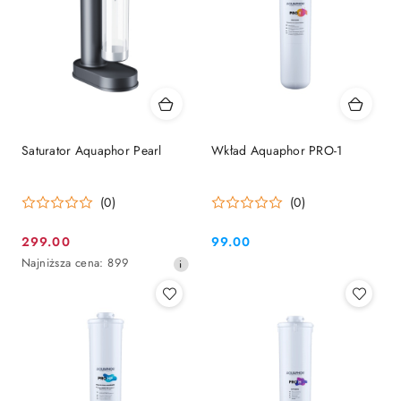
Saturator Aquaphor Pearl
Wkład Aquaphor PRO-1
(0)
(0)
299.00
99.00
Cena
Cena:
Najniższa
Najniższa cena:
899
promocyjna:
cena
z
30
dni
przed
obniżką