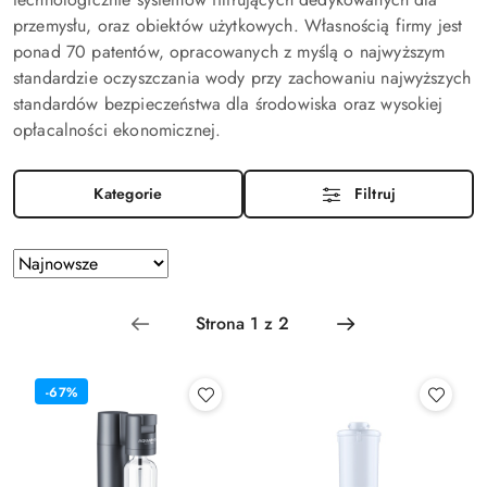
przemysłu, oraz obiektów użytkowych. Własnością firmy jest
ponad 70 patentów, opracowanych z myślą o najwyższym
standardzie oczyszczania wody przy zachowaniu najwyższych
standardów bezpieczeństwa dla środowiska oraz wysokiej
opłacalności ekonomicznej.
Kategorie
Filtruj
Zastosowano
Sortuj
według
sortowanie:
Najnowsze.
-67%