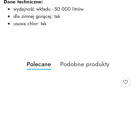
Dane techniczne:
wydajność wkładu - 50 000 litrów
dla zimnej gorącej:
tak
usuwa chlor:
tak
Produkty
Produkty
Polecane
Podobne produkty
Pomiń karuzelę produktów
o
o
statusie:
statusie: