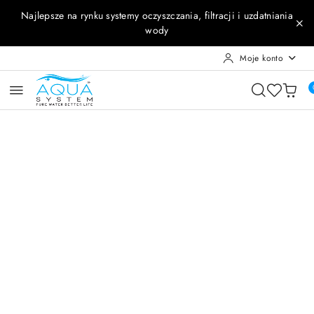
Przejdź do treści głównej
Przejdź do wyszukiwarki
Przejdź do moje konto
Przejdź do menu głównego
Przejdź do opisu produktu
Przejdź do stopki
Najlepsze na rynku systemy oczyszczania, filtracji i uzdatniania
wody
Moje konto