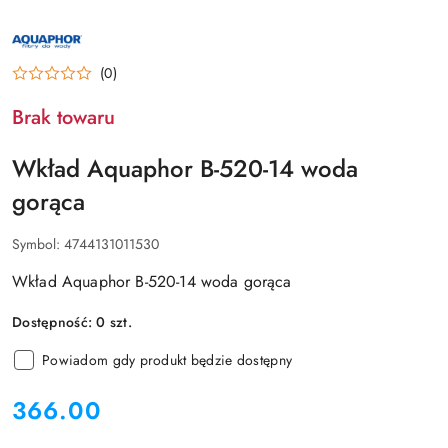
NAZWA
PRODUCENTA:
AQUAPHOR
(0)
Brak towaru
Wkład Aquaphor B-520-14 woda
gorąca
Symbol:
4744131011530
Wkład Aquaphor B-520-14 woda gorąca
Dostępność:
0
szt.
Powiadom gdy produkt będzie dostępny
cena:
366.00