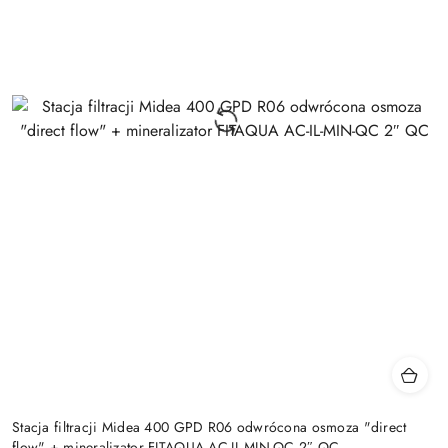
Stacja filtracji Midea 400 GPD R06 odwrócona osmoza "direct
flow" + mineralizator FITAQUA AC-IL-MIN-QC 2″ QC