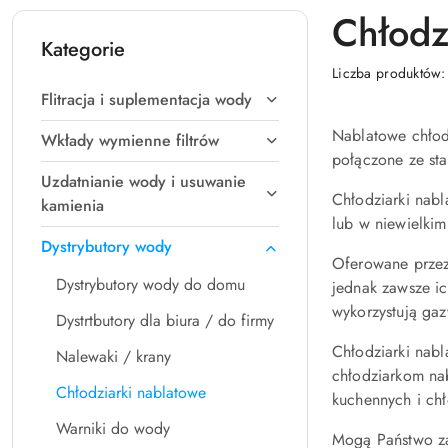
Chłodz
Kategorie
Liczba produktów
Flitracja i suplementacja wody
Nablatowe chłodz
Wkłady wymienne filtrów
połączone ze sta
Uzdatnianie wody i usuwanie
Chłodziarki nabl
kamienia
lub w niewielki
Dystrybutory wody
Oferowane przez
Dystrybutory wody do domu
jednak zawsze ic
wykorzystują ga
Dystrtbutory dla biura / do firmy
Chłodziarki nabl
Nalewaki / krany
chłodziarkom n
Chłodziarki nablatowe
kuchennych i ch
Warniki do wody
Mogą Państwo za