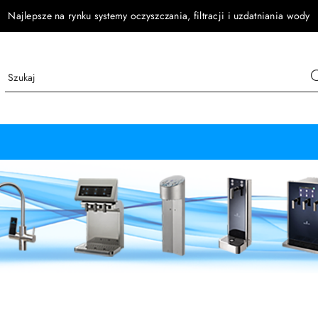
Najlepsze na rynku systemy oczyszczania, filtracji i uzdatniania wody