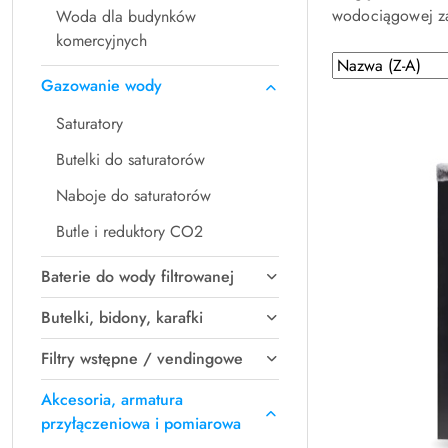
wodociągowej za 
Woda dla budynków
komercyjnych
Zastosowano
Sortuj
Gazowanie wody
według
sortowanie:
Nazwa
Saturatory
(Z-
A).
Butelki do saturatorów
Naboje do saturatorów
Butle i reduktory CO2
Baterie do wody filtrowanej
Butelki, bidony, karafki
Filtry wstępne / vendingowe
Akcesoria, armatura
przyłączeniowa i pomiarowa