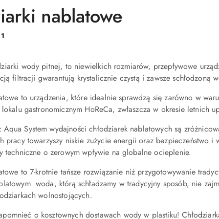
iarki nablatowe
:
1
iarki wody pitnej, to niewielkich rozmiarów, przepływowe urząd
cją filtracji gwarantują krystalicznie czystą i zawsze schłodzo
atowe to urządzenia, które idealnie sprawdzą się zarówno w war
m lokalu gastronomicznym HoReCa, zwłaszcza w okresie letnich u
 Aqua System wydajności chłodziarek nablatowych są zróżnicowan
h pracy towarzyszy niskie zużycie energii oraz bezpieczeństwo i
zy techniczne o zerowym wpływie na globalne ocieplenie.
atowe to 7-krotnie tańsze rozwiązanie niż przygotowywanie trady
ablatowym
woda, którą schładzamy w tradycyjny sposób, nie zaj
łodziarkach wolnostojących.
pomnieć o kosztownych dostawach wody w plastiku! Chłodziarka 