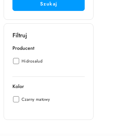
Szukaj
Filtruj
Producent
Producent:
Hidrosalud
Kolor
Kolor:
Czarny matowy