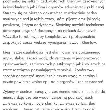
pochwalić się setkami zadowolonych Klientów, zarówno tych
indywidualnych jak i firm i organów administracji publicznej.
Staramy się na bieżąco dokształcać w dziedzinie badań
naukowych nad jakością wody, którą pijemy oraz jakością
powietrza, którym oddychamy. Śledzimy nowinki techniczne
dotyczące urządzeń dostępnych na rynkach światowych.
Wszystko to robimy, aby kompleksowo i profesjonalnie
zaspokajać coraz większe wymagania naszych Klientów.
Ideą naszej działalności jest eliminowanie z codziennego
użytku słabej jakości wody, dostarczanej w jednorazowych
opakowaniach, zarówno tych plastikowych jak i szklanych na
rzecz rozwiązań pozwalających w szybki i komfortowy
sposób dostarczyć krystalicznie czystą wodę mineralną i
czyste powietrze wolne np.: od alergenów i zanieczyszczeń.
Żyjemy w centrum Europy, a codziennie wielu z nas idzie do
miejsca skąd czerpie wodę i zanosi ją pod swój dach
zwiększając konsumpcje plastiku, zwiększając tzw. ślad
węglowy i trując naturalne środowisko. Brzmi to dość