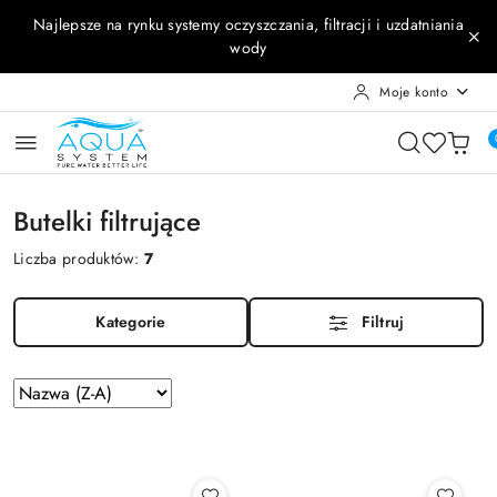
Przejdź do treści głównej
Przejdź do wyszukiwarki
Przejdź do moje konto
Przejdź do menu głównego
Przejdź do stopki
Najlepsze na rynku systemy oczyszczania, filtracji i uzdatniania
wody
Moje konto
Butelki filtrujące
Liczba produktów:
7
Kategorie
Filtruj
Zastosowano
Sortuj
według
sortowanie:
Nazwa
(Z-
A).