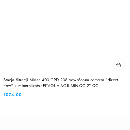
Stacja filtracji Midea 400 GPD R06 odwrócona osmoza "direct
flow" + mineralizator FITAQUA AC-IL-MIN-QC 2″ QC
1074.00
Cena: