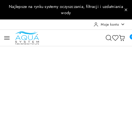
Przejdź do treści głównej
Przejdź do wyszukiwarki
Przejdź do moje konto
Przejdź do menu głównego
Przejdź do opisu produktu
Przejdź do stopki
Najlepsze na rynku systemy oczyszczania, filtracji i uzdatniania
wody
Moje konto