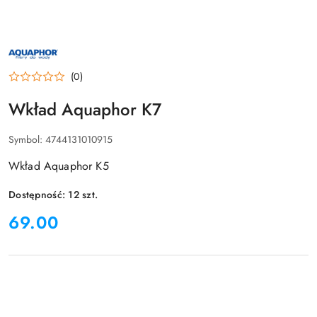
NAZWA
PRODUCENTA:
AQUAPHOR
(0)
Wkład Aquaphor K7
Symbol:
4744131010915
Wkład Aquaphor K5
Dostępność:
12
szt.
cena:
69.00