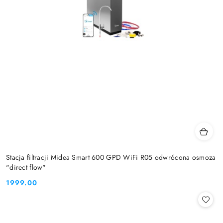
Stacja filtracji Midea Smart 600 GPD WiFi R05 odwrócona osmoza
"direct flow"
1999.00
Cena: