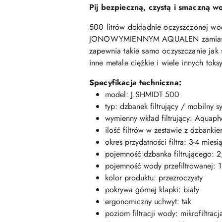
Pij bezpieczną, czystą i smaczną w
500 litrów dokładnie oczyszczonej w
JONOWYMIENNYM AQUALEN zamiast gran
zapewnia takie samo oczyszczanie jak 
inne metale ciężkie i wiele innych tok
Specyfikacja techniczna:
model: J.SHMIDT 500
typ: dzbanek filtrujący / mobilny sy
wymienny wkład filtrujący: Aquap
ilość filtrów w zestawie z dzbankiem
okres przydatności filtra: 3-4 mie
pojemność dzbanka filtrującego: 2,
pojemność wody przefiltrowanej: 1,
kolor produktu: przezroczysty
pokrywa górnej klapki: biały
ergonomiczny uchwyt: tak
poziom filtracji wody: mikrofiltrac