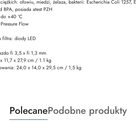
 ciężkich: ołowiu, miedzi, żelaza, bakterii: Escherichia Coli 1257
od BPA, posiada atest PZH
C do +40 °C
 Pressure Flow
filtra: diody LED
zdo fi 3,5 x fi 1,3 mm
 11,7 x 27,9 cm / 1.1 kg
wania: 24,0 x 14,0 x 29,5 cm / 1,5 kg
Produkty
Produkty
Polecane
Podobne produkty
o
o
statusie:
statusie: