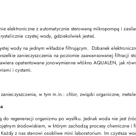
 elektroniczne z automatycznie sterowaną mikropompą i zasila
krystalicznie czystej wody, gdziekolwiek jesteś.
czystej wody na jednym wkładzie filtrującym. Dzbanek elektron
zelkie zanieczyszczenia na poziomie zaawansowanej filtracji st
zawiera opatentowane jonowymienne włókno AQUALEN, jak równi
iami i cystami.
ieczyszczenia, w tym m.in.: chlor, związki organiczne, metale c
ia
 do regeneracji organizmu po wysiłku. Jednak woda nie jest źród
ojętnym środowiskiem, w którym zachodzą procesy chemiczne i 
 Każdy z nas stanowi osobliwe mini laboratorium. Im czystsza wo