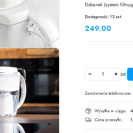
Dzbanek (system filtru
Dostępność:
12
szt.
cena:
249.00
Ilość
szt.
Zamówienie telefoniczne:
Dostępność
Wysyłka w ciągu:
4
i
Cena przesyłki:
1
dostawa