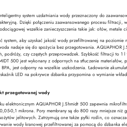
nteligentny system uzdatniania wody przeznaczony do zaawansowan
kteryjną. Dzięki połączeniu zaawansowanego procesu filtracji, w
ociągowej wszelkie zanieczyszczenia takie jak: ołów, metale cię
system, aby uzyskać jakość wody przefiltrowanej na poziomie mik
a woda nadaje się do spożycia bez przegotowania. AQUAPHOR J.
, podróży, czy częstych przeprowadzek. Szybkość filtracji to 1 
MIDT 500 jest wykonany z odpornych na stłuczenie materiałów, p
BPA, jest odporny na wszelkie uszkodzenia. Ładowanie akumulato
skaźnik LED na pokrywce dzbanka przypomina o wymianie wkładu f
ekt przegotowanej wody
nku elektronicznym AQUAPHOR J.Shmidt 500 zapewnia mikrofiltr
 0,05-0,1 mikrona. Pory membrany są do 800 razy mniejsze niż g
asożytów jelitowych. Zatrzymują one także pyłki roślin, co oznacz
owywanie wody kranowej przefiltrowanej za pomocą do dzbanka 