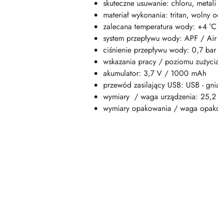
skuteczne usuwanie: chloru, metali
materiał wykonania: tritan, wolny 
zalecana temperatura wody: +4 °
system przepływu wody: APF / Air
ciśnienie przepływu wody: 0,7 bar
wskazania pracy / poziomu zużycia 
akumulator: 3,7 V / 1000 mAh
przewód zasilający USB: USB - gnia
wymiary / waga urządzenia: 25,2 x
wymiary opakowania / waga opako
Pomiń karuzelę produktów