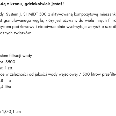
odę z kranu, gdziekolwiek jesteś!
ody. System J. SHMIDT 500 z aktywowaną kompozytową mieszan
ulowanego węgla, który jest używany do wielu innych filtrów
system podzlewowy i nieodwracalnie wychwytuje wszystkie szkodl
sycznych związków.
stem filtracji wody
hor JS500
: 1 szt.
siące w zależności od jakości wody wejściowej / 500 litrów przefil
8 litra
4 litra
ja 1,0-0,1 um