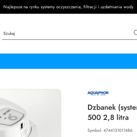
Najlepsze na rynku systemy oczyszczania, filtracji i uzdatniania wody
NAZWA
PRODUCENTA:
AQUAPHOR
Dzbanek (syste
500 2,8 litra
Symbol:
4744131011486