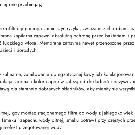
ciej one przebiegają.
ikrofiltracji pomogą zmniejszyć ryzyka, związane z chorobami bak
rana kapilarna zapewni absolutną ochronę przed bakteriami i pa
ć ludzkiego włosa. Membrana zatrzyma nawet przenoszone przez w
dzieci i dorosłych.
 kulinarne, zamiłowanie do egzotycznej kawy lub kolekcjonowanie
trakcja, aromat i kolor napojów zależą od dokładności oczyszcza
tawą dla starannie dobranych składników, aby mieniły się wszystk
nej, gdy montaż stacjonarnego filtra do wody z jakiegokolwiek
 (smaku i zapachu wody pitnej, smaku potraw) przy częstych p
yjna-efekt przegotowanej wody