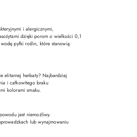
teryjnymi i alergicznymi,
sożytami dzięki porom o wielkości 0,1
odę pyłki roślin, które stanowią
 elitarnej herbaty? Najbardziej
nia i całkowitego braku
imi kolorami smaku.
 powodu jest niemożliwy.
rzeprowadzkach lub wynajmowaniu