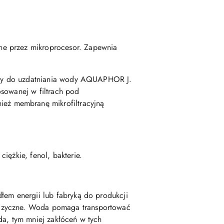
ne przez mikroprocesor. Zapewnia
iczny do uzdatniania wody AQUAPHOR J.
osowanej w filtrach pod
eż membranę mikrofiltracyjną
iężkie, fenol, bakterie.
łem energii lub fabryką do produkcji
fizyczne. Woda pomaga transportować
da, tym mniej zakłóceń w tych