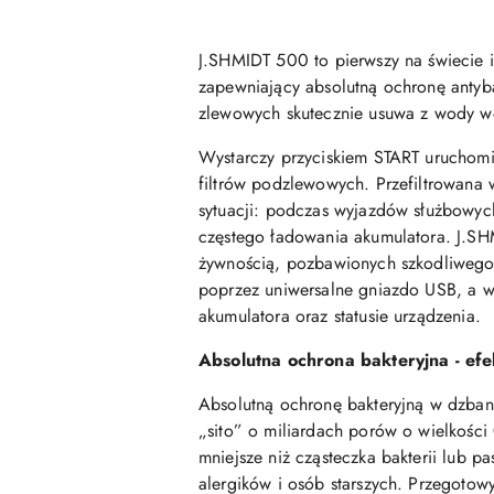
J.SHMIDT 500 to pierwszy na świecie i
zapewniający absolutną ochronę antyba
zlewowych skutecznie usuwa z wody wod
Wystarczy przyciskiem START uruchomić 
filtrów podzlewowych. Przefiltrowan
sytuacji: podczas wyjazdów służbowych
częstego ładowania akumulatora. J.SH
żywnością, pozbawionych szkodliwego 
poprzez uniwersalne gniazdo USB, a w
akumulatora oraz statusie urządzenia.
Absolutna ochrona bakteryjna - ef
Absolutną ochronę bakteryjną w dzba
„sito” o miliardach porów o wielkości
mniejsze niż cząsteczka bakterii lub p
alergików i osób starszych. Przegot