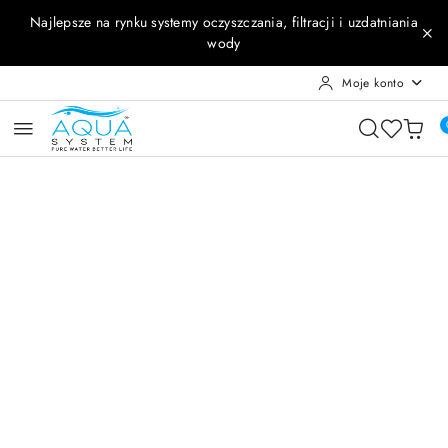
Przejdź do treści głównej
Przejdź do wyszukiwarki
Przejdź do moje konto
Przejdź do menu głównego
Przejdź do opisu produktu
Przejdź do stopki
Najlepsze na rynku systemy oczyszczania, filtracji i uzdatniania
wody
Moje konto