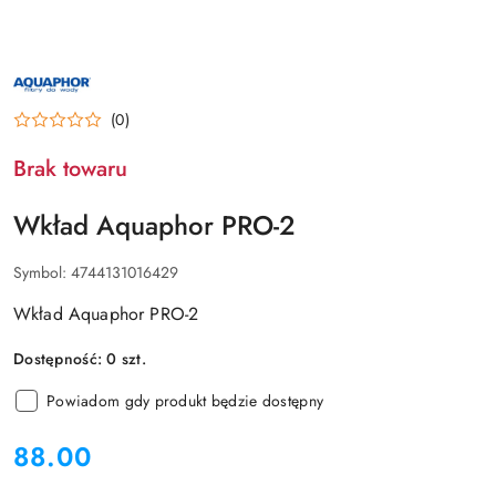
NAZWA
PRODUCENTA:
AQUAPHOR
(0)
Brak towaru
Wkład Aquaphor PRO-2
Symbol:
4744131016429
Wkład Aquaphor PRO-2
Dostępność:
0
szt.
Powiadom gdy produkt będzie dostępny
cena:
88.00