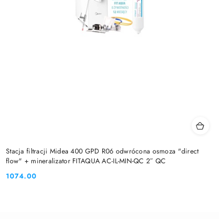
Stacja filtracji Midea 400 GPD R06 odwrócona osmoza "direct
flow" + mineralizator FITAQUA AC-IL-MIN-QC 2″ QC
1074.00
Cena: