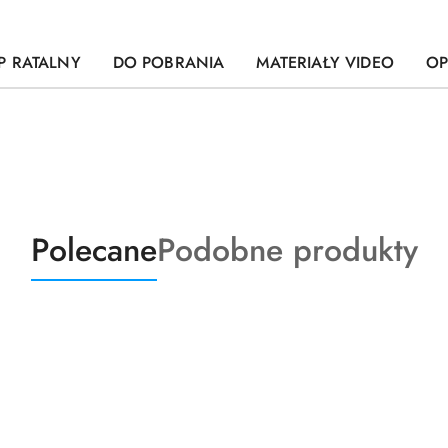
P RATALNY
DO POBRANIA
MATERIAŁY VIDEO
OP
Produkty
Produkty
Polecane
Podobne produkty
o
o
statusie:
statusie: