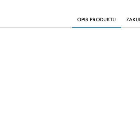
OPIS PRODUKTU
ZAKU
Pomiń karuzelę produktów