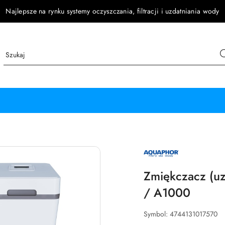
Najlepsze na rynku systemy oczyszczania, filtracji i uzdatniania wody
NAZWA
PRODUCENTA:
AQUAPHOR
Zmiękczacz (u
/ A1000
Symbol:
4744131017570