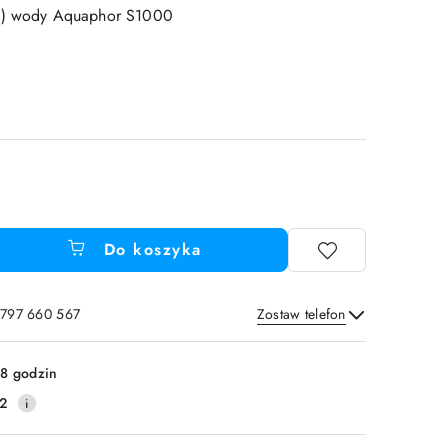
cz) wody Aquaphor S1000
Do koszyka
 797 660 567
Zostaw telefon
Wyślij
8 godzin
2