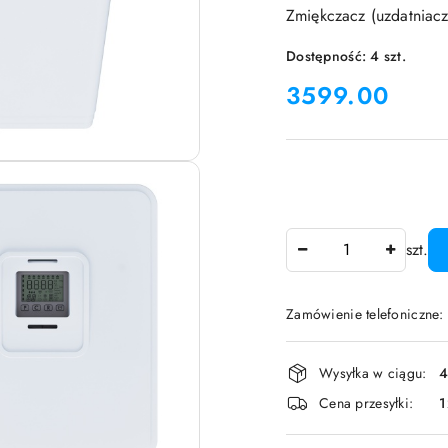
Zmiękczacz (uzdatnia
Dostępność:
4
szt.
cena:
3599.00
Ilość
szt.
Zamówienie telefoniczne:
Dostępność
Wysyłka w ciągu:
4
i
Cena przesyłki:
1
dostawa