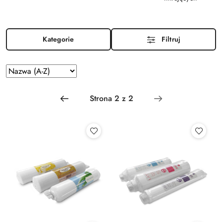
Kategorie
Filtruj
Zastosowano
Sortuj
według
sortowanie:
Nazwa
(A-
Z).