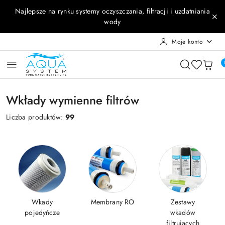
Przejdź do treści głównej
Przejdź do wyszukiwarki
Przejdź do moje konto
Przejdź do menu głównego
Przejdź do stopki
Najlepsze na rynku systemy oczyszczania, filtracji i uzdatniania
wody
Moje konto
Wkłady wymienne filtrów
Liczba produktów:
99
Wkady
Membrany RO
Zestawy
pojedyńcze
wkadów
filtrujących