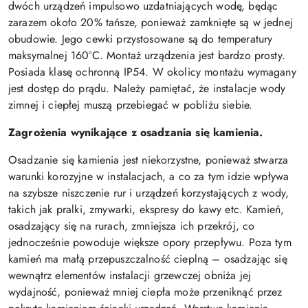
dwóch urządzeń impulsowo uzdatniających wodę, będąc
zarazem około 20% tańsze, ponieważ zamknięte są w jednej
obudowie. Jego cewki przystosowane są do temperatury
maksymalnej 160°C. Montaż urządzenia jest bardzo prosty.
Posiada klasę ochronną IP54. W okolicy montażu wymagany
jest dostęp do prądu. Należy pamiętać, że instalacje wody
zimnej i ciepłej muszą przebiegać w pobliżu siebie.
Zagrożenia wynikające z osadzania się kamienia.
Osadzanie się kamienia jest niekorzystne, ponieważ stwarza
warunki korozyjne w instalacjach, a co za tym idzie wpływa
na szybsze niszczenie rur i urządzeń korzystających z wody,
takich jak pralki, zmywarki, ekspresy do kawy etc. Kamień,
osadzający się na rurach, zmniejsza ich przekrój, co
jednocześnie powoduje większe opory przepływu. Poza tym
kamień ma małą przepuszczalność cieplną – osadzając się
wewnątrz elementów instalacji grzewczej obniża jej
wydajność, ponieważ mniej ciepła może przeniknąć przez