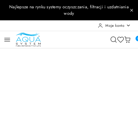
Przejdź do treści głównej
Przejdź do wyszukiwarki
Przejdź do moje konto
Przejdź do menu głównego
Przejdź do opisu produktu
Przejdź do stopki
Najlepsze na rynku systemy oczyszczania, filtracji i uzdatniania
wody
Moje konto