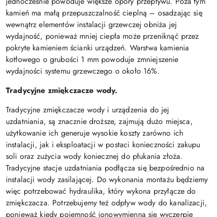
jednocześnie powoduje większe opory przepływu. Poza tym
kamień ma małą przepuszczalność cieplną – osadzając się
wewnątrz elementów instalacji grzewczej obniża jej
wydajność, ponieważ mniej ciepła może przeniknąć przez
pokryte kamieniem ścianki urządzeń. Warstwa kamienia
kotłowego o grubości 1 mm powoduje zmniejszenie
wydajności systemu grzewczego o około 16%.
Tradycyjne zmiękczacze wody.
Tradycyjne zmiękczacze wody i urządzenia do jej
uzdatniania, są znacznie droższe, zajmują dużo miejsca,
użytkowanie ich generuje wysokie koszty zarówno ich
instalacji, jak i eksploatacji w postaci konieczności zakupu
soli oraz zużycia wody koniecznej do płukania złoża.
Tradycyjne stacje uzdatniania podłącza się bezpośrednio na
instalacji wody zasilającej. Do wykonania montażu będziemy
więc potrzebować hydraulika, który wykona przyłącze do
zmiękczacza. Potrzebujemy też odpływ wody do kanalizacji,
ponieważ kiedy pojemność jonowymienna się wyczerpie