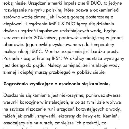
sobą niesie. Urządzenia marki Impuls z serii DUO, to jedyne
rozwiązanie na rynku polskim, które pozwala odkamieniać
zarówno wodę zimną, jak i wodę gorącą dostarczaną z
ciepłowni. Urządzenie IMPULS DUO łączy siłę działania
dwóch urządzeń impulsowo uzdatniających wodę, będąc
zarazem około 20% tańsze, ponieważ zamknięte są w jednej
obudowie. Jego cewki przystosowane są do temperatury
maksymalnej 160°C. Montaż urządzenia jest bardzo prosty.
Posiada klasę ochronną IP54. W okolicy montażu wymagany
jest dostęp do prądu. Należy pamiętać, że instalacje wody
zimnej i ciepłej muszą przebiegać w pobliżu siebie.
Zagrożenia wynikające z osadzania się kamienia.
Osadzanie się kamienia jest niekorzystne, ponieważ stwarza
warunki korozyjne w instalacjach, a co za tym idzie wpływa
na szybsze niszczenie rur i urządzeń korzystających z wody,
takich jak pralki, zmywarki, ekspresy do kawy etc. Kamień,
osadzający się na rurach, zmniejsza ich przekrój, co