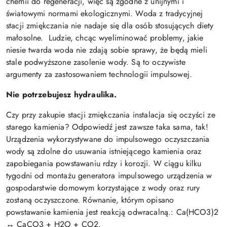
chemii do regeneracji, więc są zgodne z unijnymi i
światowymi normami ekologicznymi. Woda z tradycyjnej
stacji zmiękczania nie nadaje się dla osób stosujących diety
małosolne. Ludzie, chcąc wyeliminować problemy, jakie
niesie twarda woda nie zdają sobie sprawy, że będą mieli
stale podwyższone zasolenie wody. Są to oczywiste
argumenty za zastosowaniem technologii impulsowej.
Nie potrzebujesz hydraulika.
Czy przy zakupie stacji zmiękczania instalacja się oczyści ze
starego kamienia? Odpowiedź jest zawsze taka sama, tak!
Urządzenia wykorzystywane do impulsowego oczyszczania
wody są zdolne do usuwania istniejącego kamienia oraz
zapobiegania powstawaniu rdzy i korozji. W ciągu kilku
tygodni od montażu generatora impulsowego urządzenia w
gospodarstwie domowym korzystające z wody oraz rury
zostaną oczyszczone. Równanie, którym opisano
powstawanie kamienia jest reakcją odwracalną.: Ca(HCO3)2
↔ CaCO3 + H2O + CO2.