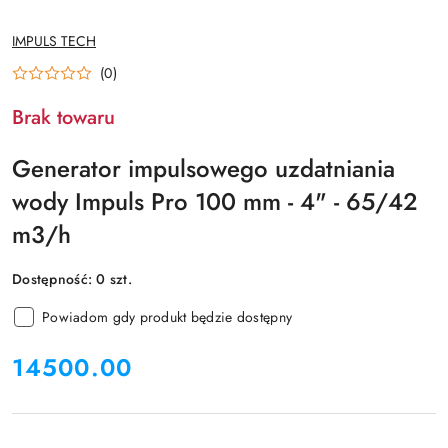
NAZWA
IMPULS TECH
PRODUCENTA:
(0)
Brak towaru
Generator impulsowego uzdatniania
wody Impuls Pro 100 mm - 4" - 65/42
m3/h
Dostępność:
0
szt.
Powiadom gdy produkt będzie dostępny
cena:
14500.00