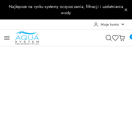
Przejdź do treści głównej
Przejdź do wyszukiwarki
Przejdź do moje konto
Przejdź do menu głównego
Przejdź do opisu produktu
Przejdź do stopki
Najlepsze na rynku systemy oczyszczania, filtracji i uzdatniania
wody
Moje konto