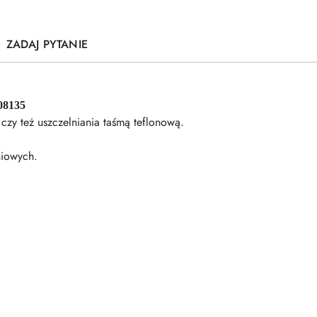
ZADAJ PYTANIE
08135
zy też uszczelniania taśmą teflonową.
niowych.