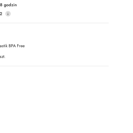
8 godzin
2
astik BPA Free
szt.