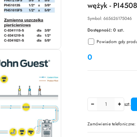
wężyk - PI450
Symbol:
665626175046
Dostępność:
0
szt.
Powiadom gdy produk
cena:
0
Ilość
szt.
Zamówienie telefoniczne:
Dostępność