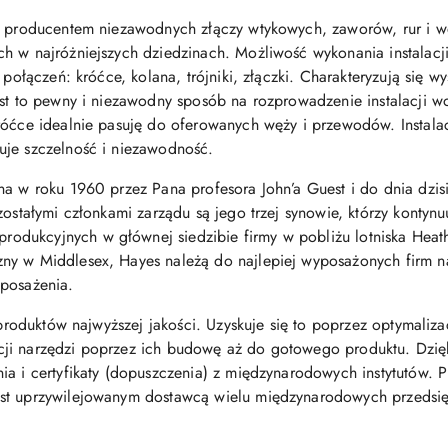
ie producentem niezawodnych złączy wtykowych, zaworów, rur i w
h w najróżniejszych dziedzinach. Możliwość wykonania instalacji
 połączeń: króćce, kolana, trójniki, złączki. Charakteryzują się 
est to pewny i niezawodny sposób na rozprowadzenie instalacji 
króćce idealnie pasuję do oferowanych węży i przewodów. Insta
uje szczelność i niezawodność.
na w roku 1960 przez Pana profesora John’a Guest i do dnia dzis
zostałymi członkami zarządu są jego trzej synowie, którzy kontyn
dukcyjnych w głównej siedzibie firmy w pobliżu lotniska Heath
ny w Middlesex, Hayes należą do najlepiej wyposażonych firm n
yposażenia.
 produktów najwyższej jakości. Uzyskuje się to poprzez optymaliza
i narzędzi poprzez ich budowę aż do gotowego produktu. Dzięki 
a i certyfikaty (dopuszczenia) z międzynarodowych instytutów. P
st uprzywilejowanym dostawcą wielu międzynarodowych przedsię