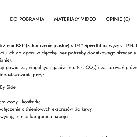
U
DO POBRANIA
MATERIAŁY VIDEO
OPINIE (0)
znym BSP (zakończenie płaskie) x 1/4" Speedfit na wężyk - PI45
u ich do oporu w złączkę, bez potrzeby dodatkowego skręcania c
ianie).
cji powietrza, niepalnych gazów (np. N
, CO
) i zastosowań próż
2
2
ie zastosowanie przy:
 By Side
rem wody i kostkarką
odłączenia ciśnieniowych ekspresów do kawy
wydają zimne lub gorące napoje