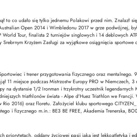
ął to co udało się tylko jednemu Polakowi przed nim. Znalazł si
r Australian Open 2014 i Wimbledonu 2017 w grze podwójnej, był
World Tour, finalista 2 turniejów singlowych i 14 deblowych AT
Srebrnym Krzyżem Zasługi za wyjątkowe osiągnięcia sportowe or
portowiec i trener przygotowania fizycznego oraz mentalnego. 9
, zajął 11 miejsce podczas Mistrzostw Europy PRO w Niemczech
na dystansie 1/2 Ironman i trzykrotny uczestnik legendarnych 
iejszych triathlonów świata - Alpe d'Huez Triathlon we Francji.
w Rio 2016) oraz floretu. Założyciel klubu sportowego CITYZEN_
stego i fizycznego m.in.: BE3 BE FREE, Akademia Trenerska, BO
h priorytetach, oddany życiowej pasji jaką jest lekkoatletyka i 