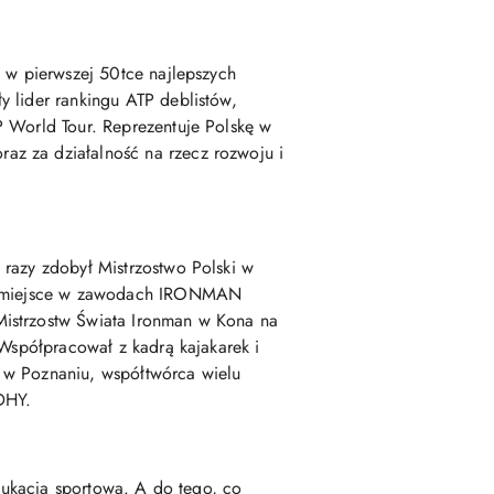
ę w pierwszej 50tce najlepszych
y lider rankingu ATP deblistów,
P World Tour. Reprezentuje Polskę w
az za działalność na rzecz rozwoju i
 razy zdobył Mistrzostwo Polski w
, 3 miejsce w zawodach IRONMAN
Mistrzostw Świata Ironman w Kona na
 Współpracował z kadrą kajakarek i
 w Poznaniu, współtwórca wielu
DHY.
edukacja sportowa. A do tego, co