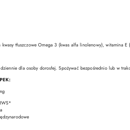
ra kwasy tłuszczowe Omega 3 (kwas alfa linolenowy), witamina E (D
ziennie dla osoby dorosłej. Spożywać bezpośrednio lub w trakc
PEK:
 mg
% RWS*
ia
 międzynarodowe