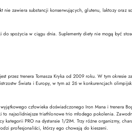
 nie zawiera substancji konserwujących, glutenu, laktozy oraz so
ji do spożycia w ciągu dnia. Suplementy diety nie mogą być stos
jest przez trenera Tomasza Kryka od 2009 roku. W tym okresie 
istrzostw Świata i Europy, w tym aż 26 w konkurencjach olimpijsk
 wyjątkowego człowieka doświadczonego Iron Mana i trenera Bo
i to najsolidniejsze triathlonowe trio młodego pokolenia. Zawo
y kategorii PRO na dystansie 1/2IM. Trzy różne organizmy, chara
łodzi profesjonaliści, którzy ego chowają do kieszeni.