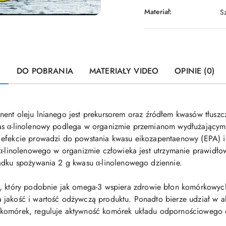
Materiał:
S
U
DO POBRANIA
MATERIAŁY VIDEO
OPINIE (0)
ent oleju lnianego jest prekursorem oraz
źródłem kwasów tłusz
was α-linolenowy podlega w organizmie przemianom wydłużający
w efekcie prowadzi do powstania kwasu eikozapentaenowy (EPA)
 α-linolenowego w organizmie człowieka jest utrzymanie prawidł
adku spożywania 2 g kwasu α-linolenowego dziennie.
,
który podobnie jak omega-3 wspiera zdrowie błon komórkowych
 jakość i wartość odżywczą produktu. Ponadto bierze udział w
 komórek, reguluje aktywność komórek układu odpornościowego