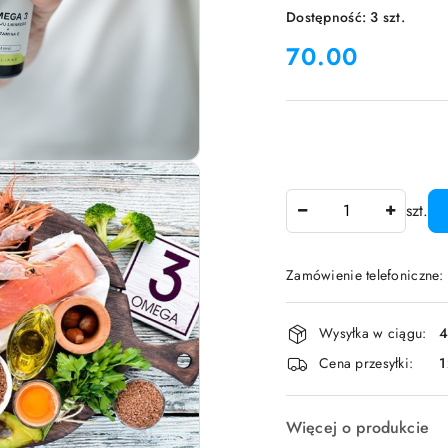
Dostępność:
3
szt.
cena:
70.00
Ilość
szt.
Zamówienie telefoniczne:
Dostępność
Wysyłka w ciągu:
4
i
Cena przesyłki:
1
dostawa
Więcej o produkcie