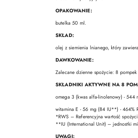
OPAKOWANIE:
butelka 50 ml.
SKŁAD:
olej z siemienia lnianego, który zawie
DAWKOWANIE:
Zalecane dzienne spożycie: 8 pompek d
SKŁADNIKI AKTYWNE NA 8 POM
omega 3 (kwas alfa-linolenowy) - 544
witamina E - 56 mg (84 IU**) - 464
*RWS – Referencyjna wartość spożyc
**IU (International Unit) – jednostki
UWAGI: