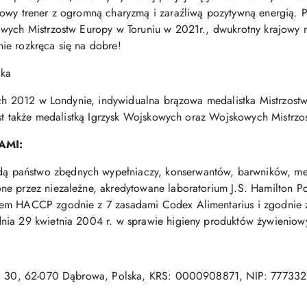
kowy trener z ogromną charyzmą i zaraźliwą pozytywną energią. 
owych Mistrzostw Europy w Toruniu w 2021r., dwukrotny krajowy 
ie rozkręca się na dobre!
tka
ich 2012 w Londynie, indywidualna brązowa medalistka Mistrzostw 
Jest także medalistką Igrzysk Wojskowych oraz Wojskowych Mistrzo
AMI:
państwo zbędnych wypełniaczy, konserwantów, barwników, metal
e przez niezależne, akredytowane laboratorium J.S. Hamilton Po
stem HACCP zgodnie z 7 zasadami Codex Alimentarius i zgodnie 
ia 29 kwietnia 2004 r. w sprawie higieny produktów żywieniow
wska 30, 62-070 Dąbrowa, Polska, KRS: 0000908871, NIP: 777