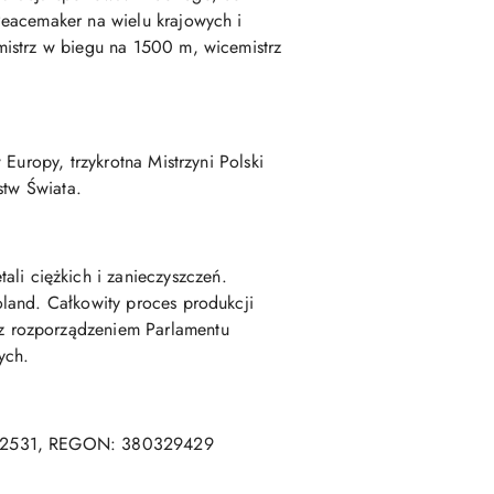
Peacemaker na wielu krajowych i
mistrz w biegu na 1500 m, wicemistrz
Europy, trzykrotna Mistrzyni Polski
stw Świata.
i ciężkich i zanieczyszczeń.
land. Całkowity proces produkcji
z rozporządzeniem Parlamentu
ych.
3322531, REGON: 380329429