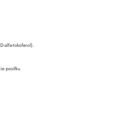
-alfa-tokoferol).
ie posiłku.