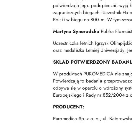
potwierdzają jego podopieczni, wyjąt
zagranicznych biegach. Uczestnik Hal
Polski w biegu na 800 m. W tym sezon
Martyna Synoradzka
Polska Florecis
Uczestniczka letnich Igrzysk Olimpijsk
oraz medalistka Letniej Uniwersjady. 
SKŁAD POTWIERDZONY BADANI
W produktach PUROMEDICA nie znajdą 
Potwierdzają to badania przeprowadzon
odbywa się w oparciu o wdrożony sy
Europejskiego i Rady nr 852/2004 z dn
PRODUCENT:
Puromedica Sp. z o. o., ul. Batoro