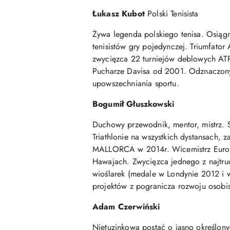
Łukasz Kubot
Polski Tenisista
Żywa legenda polskiego tenisa. Osiągn
tenisistów gry pojedynczej. Triumfato
zwycięzca 22 turniejów deblowych ATP 
Pucharze Davisa od 2001. Odznaczony 
upowszechniania sportu.
Bogumił Głuszkowski
Duchowy przewodnik, mentor, mistrz. S
Triathlonie na wszystkich dystansach
MALLORCA w 2014r. Wicemistrz Europy 
Hawajach. Zwycięzca jednego z najtrudn
wioślarek (medale w Londynie 2012 i 
projektów z pogranicza rozwoju osobi
Adam Czerwiński
Nietuzinkowa postać o jasno określonyc