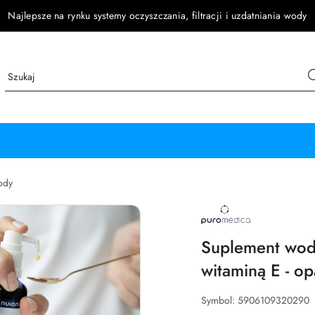
Najlepsze na rynku systemy oczyszczania, filtracji i uzdatniania wody
ody
NAZWA
PRODUCENTA:
PUROMEDICA
Suplement wod
witaminą E - o
Symbol:
5906109320290