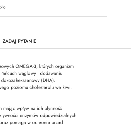
zkło
ZADAJ PYTANIE
czowych OMEGA-3, których organizm
m łańcuch węglowy i dodawaniu
 i dokozaheksaenowy (DHA).
owego poziomu cholesterolu we krwi.
 mając wpływ na ich płynność i
 aktywności enzymów odpowiedzialnych
 oraz pomaga w ochronie przed