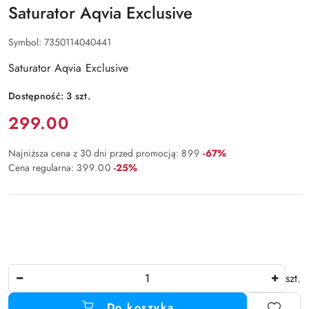
Saturator Aqvia Exclusive
Symbol:
7350114040441
Saturator Aqvia Exclusive
Dostępność:
3
szt.
Cena:
299.00
Rabat:
Najniższa cena z 30 dni przed promocją:
899
-67%
Rabat:
Cena regularna:
399.00
-25%
Ilość
szt.
Do koszyka