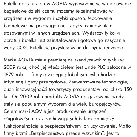
Butelki do saturatorów AQVIA wyposazone są w mocowanie
bagnetowe dzieki czemu możemy je zainstalowac w
urządzeniu w wygodny i szybki sposób. Mocowanie
bagnetowe ma przewage nad tradycyjnymi gwintami
stosowanymi w innych urządzeniach. Wystarczy tylko ¼
obrotu i butelka jest zainstalowana i gotowa go nasycania
wody CO2. Butelki są przystosowane do mycia ręcznego.
Marka AQVIA miała premierę na skandynawskim rynku w
2009 roku, choć jej właścicielem jest Linde PLC załozona w
1879 roku – firmy o zasiegu globalnym jeśli chodzi o
inżynierię i gazy przemysłowe. Zaawansowane technologie,
duch innowacyjności towarzyszy producentowi od blisko 150
lat. Od 2009 roku produkty AQVIA do gazowania wody
stały się popularnym wyborem dla wielu Europejczyków.
Celem marki AQVia jest produkowanie urządzeń
długotrwałych oraz zachowujących balans pomiędzy
funkcjonalnością a bezpieczeństwem ich uzytkowania. Motto
firmy brzmi „Bezpieczeństwo przede wszystkim”. Jest to