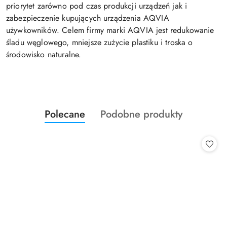
priorytet zarówno pod czas produkcji urządzeń jak i
zabezpieczenie kupujących urządzenia AQVIA
używkowników. Celem firmy marki AQVIA jest redukowanie
śladu węglowego, mniejsze zużycie plastiku i troska o
środowisko naturalne.
Produkty
Produkty
Polecane
Podobne produkty
Pomiń karuzelę produktów
o
o
statusie:
statusie: