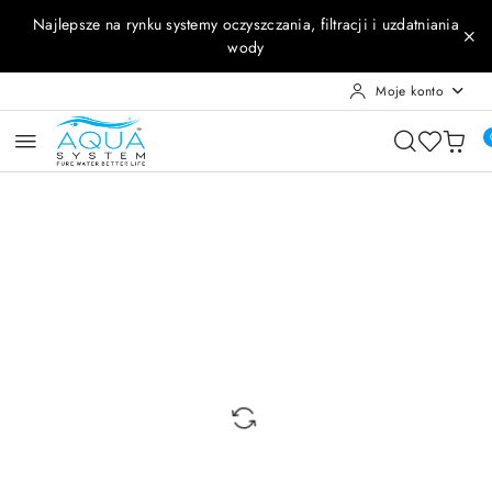
Przejdź do treści głównej
Przejdź do wyszukiwarki
Przejdź do moje konto
Przejdź do menu głównego
Przejdź do opisu produktu
Przejdź do stopki
Najlepsze na rynku systemy oczyszczania, filtracji i uzdatniania
wody
Moje konto