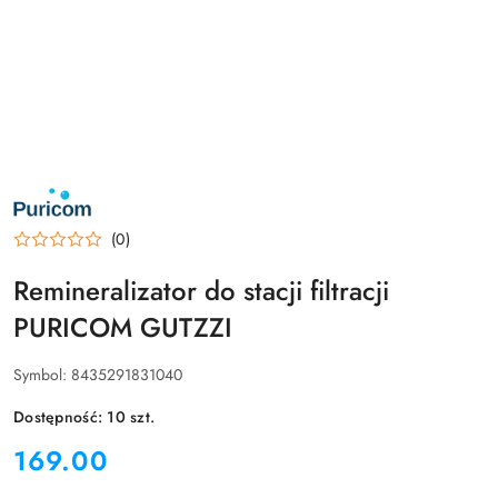
NAZWA
PRODUCENTA:
PURICOM
(0)
Remineralizator do stacji filtracji
PURICOM GUTZZI
Symbol:
8435291831040
Dostępność:
10
szt.
cena:
169.00