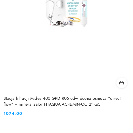
Stacja filtracji Midea 400 GPD R06 odwrócona osmoza "direct
flow" + mineralizator FITAQUA AC-IL-MIN-QC 2″ QC
1074.00
Cena: