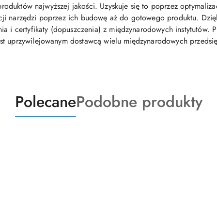
 produktów najwyższej jakości. Uzyskuje się to poprzez optymaliza
i narzędzi poprzez ich budowę aż do gotowego produktu. Dzięki 
a i certyfikaty (dopuszczenia) z międzynarodowych instytutów. P
st uprzywilejowanym dostawcą wielu międzynarodowych przedsię
Produkty
Produkty
Polecane
Podobne produkty
o
o
statusie:
statusie: