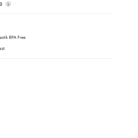
2
astik BPA Free
szt.