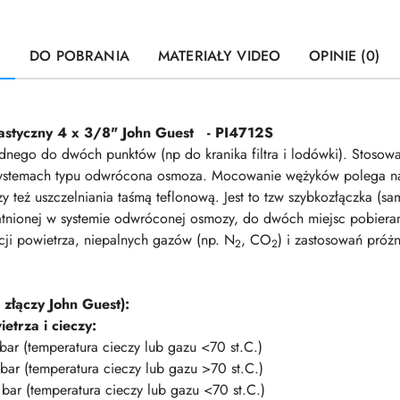
U
DO POBRANIA
MATERIAŁY VIDEO
OPINIE (0)
lastyczny 4 x 3/8" John Guest - PI4712S
jednego do dwóch punktów (np do kranika filtra i lodówki). Sto
systemach typu odwrócona osmoza.
Mocowanie wężyków polega na 
 też uszczelniania taśmą teflonową. Jest to tzw szybkozłączka (sa
atnionej w systemie odwróconej osmozy, do dwóch miejsc pobiera
cji powietrza, niepalnych gazów (np. N
, CO
) i zastosowań próż
2
2
i złączy John Guest):
etrza i cieczy:
bar (temperatura cieczy lub gazu <70 st.C.)
bar (temperatura cieczy lub gazu >70 st.C.)
bar (temperatura cieczy lub gazu <70 st.C.)