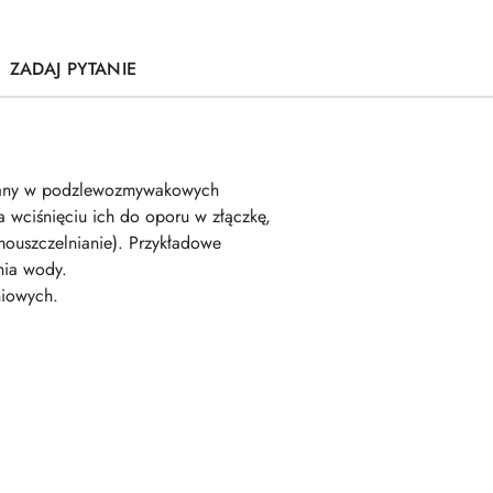
ZADAJ PYTANIE
sowany w podzlewozmywakowych
wciśnięciu ich do oporu w złączkę,
mouszczelnianie). Przykładowe
nia wody.
niowych.