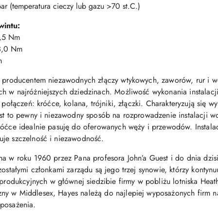
ar (temperatura cieczy lub gazu >70 st.C.)
intu:
1,5 Nm
 3,0 Nm
m
ie producentem niezawodnych złączy wtykowych, zaworów, rur i w
h w najróżniejszych dziedzinach. Możliwość wykonania instalacji
 połączeń: króćce, kolana, trójniki, złączki. Charakteryzują się 
est to pewny i niezawodny sposób na rozprowadzenie instalacji 
króćce idealnie pasuję do oferowanych węży i przewodów. Insta
uje szczelność i niezawodność.
na w roku 1960 przez Pana profesora John’a Guest i do dnia dzis
zostałymi członkami zarządu są jego trzej synowie, którzy kontyn
dukcyjnych w głównej siedzibie firmy w pobliżu lotniska Heath
ny w Middlesex, Hayes należą do najlepiej wyposażonych firm n
yposażenia.