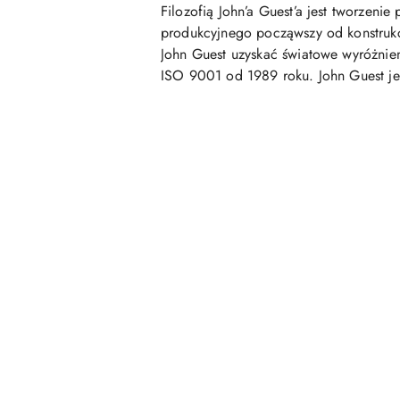
Filozofią John’a Guest’a jest tworzenie
produkcyjnego począwszy od konstrukcj
John Guest uzyskać światowe wyróżnieni
ISO 9001 od 1989 roku. John Guest je
Pomiń karuzelę produktów