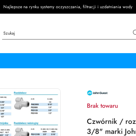
Najlepsze na rynku systemy oczyszczania, filtracji i uzdatniania wody
NAZWA
PRODUCENTA:
JOHN
GUEST
Brak towaru
Czwórnik / roz
3/8" marki Joh