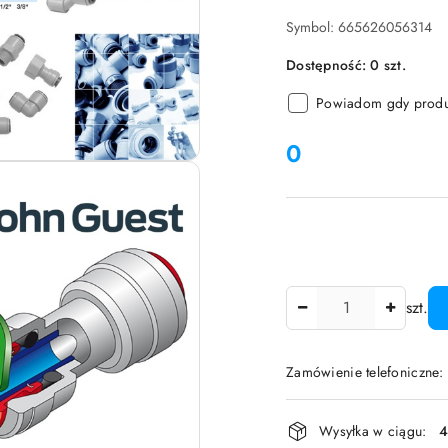
Symbol:
665626056314
Dostępność:
0
szt.
Powiadom gdy produk
cena:
0
Ilość
szt.
Zamówienie telefoniczne:
Dostępność
Wysyłka w ciągu:
4
i