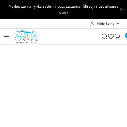
Przejdź do treści głównej
Przejdź do wyszukiwarki
Przejdź do moje konto
Przejdź do menu głównego
Przejdź do opisu produktu
Przejdź do stopki
Najlepsze na rynku systemy oczyszczania, filtracji i uzdatniania
wody
Moje konto