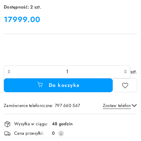
Dostępność:
2
szt.
cena:
17999.00
Ilość
szt.
Do koszyka
Zamówienie telefoniczne: 797 660 567
Zostaw telefon
Dostępność
Wysyłka w ciągu:
48 godzin
i
Wyślij
Cena przesyłki:
0
dostawa