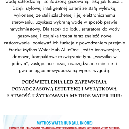
wodę schłodzoną i schłodzoną gazowaną. Taką jak lubisz...
Dzięki stylowej inteligentnej baterii ze stałą wylewką,
wykonanej ze stali szlachetnej i jej elektronicznemu
sterowaniu, uzyskasz wybraną wodę w sposób prawie
natychmiastowy. Dla tacek do lodu, saturatora do wody
gazowanej i czajnika trzeba teraz znaleźć nowe
zastosowanie, ponieważ ich funkcje z powodzeniem przejmie
Franke Mythos Water Hub AllinOne. Jest to innowacyjne,
domowe, kompaktowe rozwiązanie typu „wszystko w
jednym”, zastępujące czas, oszczędzające miejsce i
gwarantujące niewyobrażalną wprost wygodę.
PODŚWIETLENIA LED ZAPEWNIAJĄ
PONADCZASOWĄ ESTETYKĘ
I WYJĄTKOWĄ
ŁATWOŚĆ UŻYTKOWANIA MYTHOS WATER HUB: