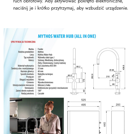
ruch obrotowy. Aby aktywować pokrętło elektroniczne,
naciśnij je i krótko przytrzymaj, aby wzbudzić urządzenie.